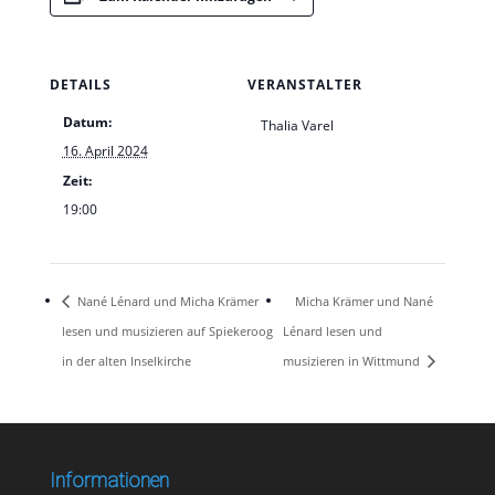
DETAILS
VERANSTALTER
Datum:
Thalia Varel
16. April 2024
Zeit:
19:00
Nané Lénard und Micha Krämer
Micha Krämer und Nané
lesen und musizieren auf Spiekeroog
Lénard lesen und
in der alten Inselkirche
musizieren in Wittmund
Informationen