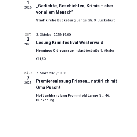
1
„Gedichte, Geschichten, Krimis – aber
2026
vor allem Mensch”
Stadtkirche Bückeburg
Lange Str. 9, Bückeburg
3. Oktober 2025/19:00
OKT.
3
Lesung Krimifestival Westerwald
2025
Hennings Oldiegarage
Industriestraße 9, Alsdorf
€14,50
7. März 2025/19:00
MÄRZ
7
Premierenlesung Friesen… natürlich mit
2025
Oma Pusch!
Hofbuchhandlung Frommhold
Lange Str. 46,
Bückeburg