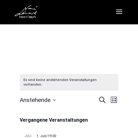
Es sind keine anstehenden Veranstaltungen
vorhanden.
Veranstalt
Veranst
Anstehende
Suche
Liste
Ansicht
Suche
Datum
Navigat
und
wählen.
Vergangene Veranstaltungen
Ansichten,
Navigation
1. Juli/19:00
JULI